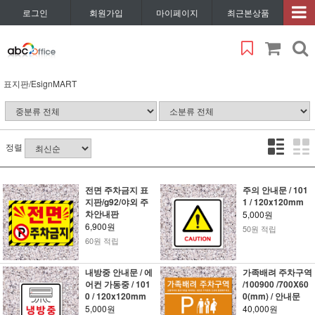
로그인
회원가입
마이페이지
최근본상품
표지판/EsignMART
정렬
전면 주차금지 표
주의 안내문 / 101
지판/g92/야외 주
1 / 120x120mm
차안내판
5,000원
6,900원
50원 적립
60원 적립
내방중 안내문 / 에
가족배려 주차구역
어컨 가동중 / 101
/100900 /700X60
0 / 120x120mm
0(mm) / 안내문
5,000원
40,000원