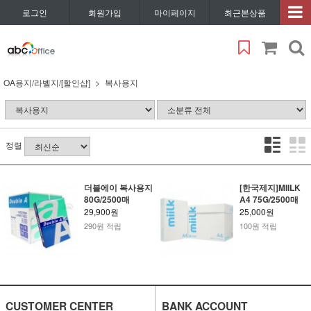
로그인
회원가입
마이페이지
최근본상품
OA용지/라벨지/[할인샵]
복사용지
정렬
더블에이 복사용지
[한국제지]MIILK
80G/2500매
A4 75G/2500매
29,900원
25,000원
290원 적립
100원 적립
CUSTOMER CENTER
BANK ACCOUNT