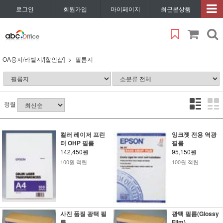
로그인
회원가입
마이페이지
최근본상품
OA용지/라벨지/[할인샵]
필름지
정렬
컬러 레이저 프린
잉크젯 전용 역광
터 OHP 필름
필름
142,450원
95,150원
100원 적립
100원 적립
사진 품질 광택 필
광택 필름(Glossy
름
Film)