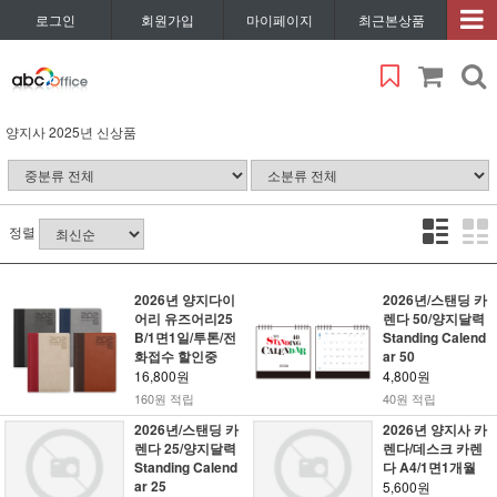
로그인
회원가입
마이페이지
최근본상품
양지사 2025년 신상품
정렬
2026년 양지다이
2026년/스탠딩 카
어리 유즈어리25
렌다 50/양지달력
B/1면1일/투톤/전
Standing Calend
화접수 할인중
ar 50
16,800원
4,800원
160원 적립
40원 적립
2026년/스탠딩 카
2026년 양지사 카
렌다 25/양지달력
렌다/데스크 카렌
Standing Calend
다 A4/1면1개월
ar 25
5,600원