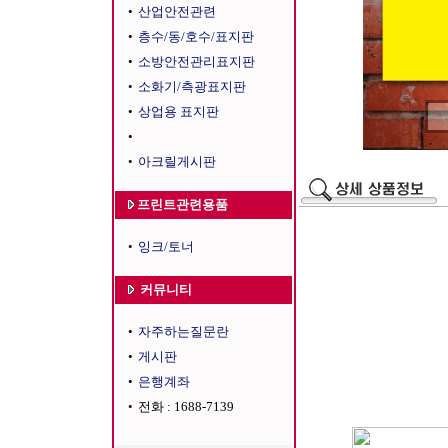
•
산업안전관련
•
층수/동/호수/표지판
•
소방안전관리표지판
•
소화기/측광표지판
•
상업용 표지판
•
•
아크릴게시판
프린트관련용품
•
잉크/토너
커뮤니티
•
자주하는질문란
•
게시판
•
은행계좌
•
전화 : 1688-7139