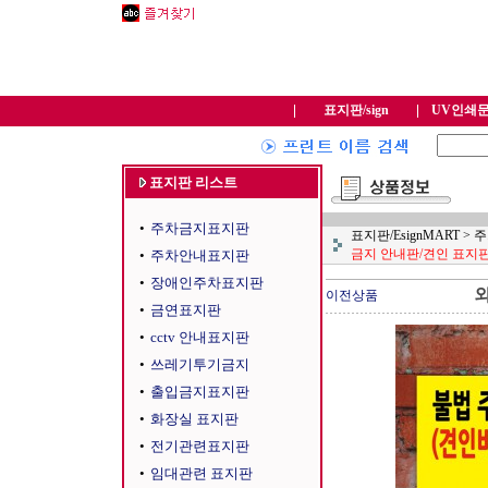
표지판/sign
UV인쇄
표지판 리스트
•
주차금지표지판
표지판/EsignMART
>
주
금지 안내판/견인 표지판1
•
주차안내표지판
•
장애인주차표지판
외
이전상품
•
금연표지판
•
cctv 안내표지판
•
쓰레기투기금지
•
출입금지표지판
•
화장실 표지판
•
전기관련표지판
•
임대관련 표지판