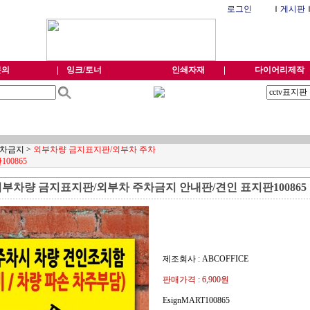
로그인
Ｉ
게시판
문의
잉크/토너
인쇄자재
다이어리제작
차금지
>
외부차량 금지표지판/외부차 주차
00865
부차량 금지표지판/외부차 주차금지 안내판/견인 표지판100865
제조회사 : ABCOFFICE
판매가격 :
6,900
원
EsignMART100865