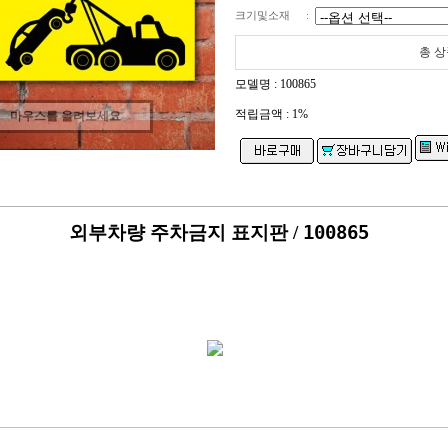
크기및소재
:
총 상
모델명 : 100865
적립금액 :
1%
마우스를 올려보세요
외부차량 주차금지 표지판 / 
100865