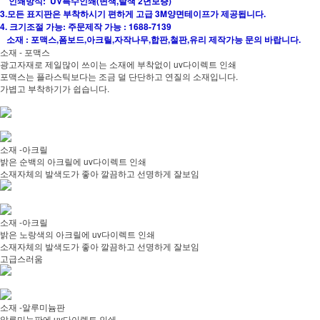
인쇄방식: UV특수인쇄(변색,탈색 2년보증)
3.모든 표지판은 부착하시기 편하게 고급 3M양면테이프가 제공됩니다.
4. 크기조절 가능: 주문제작 가능 : 1688-7139
소재 : 포맥스,폼보드,아크릴,자작나무,합판,철판,유리 제작가능 문의 바랍니다.
소재 - 포맥스
광고자재로 제일많이 쓰이는 소재에 부착없이 uv다이렉트 인쇄
포맥스는 플라스틱보다는 조금 덜 단단하고 연질의 소재입니다.
가볍고 부착하기가 쉽습니다.
소재 -아크릴
밝은 순백의 아크릴에 uv다이렉트 인쇄
소재자체의 발색도가 좋아 깔끔하고 선명하게 잘보임
소재 -아크릴
밝은 노랑색의 아크릴에 uv다이렉트 인쇄
소재자체의 발색도가 좋아 깔끔하고 선명하게 잘보임
고급스러움
소재 -알루미늄판
알루미늄판에 uv다이렉트 인쇄