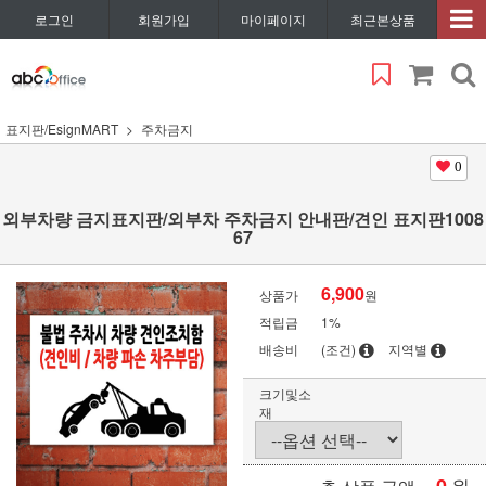
로그인
회원가입
마이페이지
최근본상품
표지판/EsignMART
주차금지
0
외부차량 금지표지판/외부차 주차금지 안내판/견인 표지판1008
67
6,900
상품가
원
적립금
1%
배송비
(조건)
지역별
크기및소
재
원