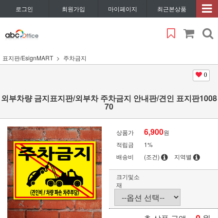
로그인
회원가입
마이페이지
최근본상품
표지판/EsignMART
주차금지
0
외부차량 금지표지판/외부차 주차금지 안내판/견인 표지판1008
70
6,900
상품가
원
적립금
1%
배송비
(조건)
지역별
크기및소
재
원