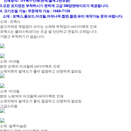
인쇄방식: UV특수인쇄(변색,탈색 2년보증)
3.모든 표지판은 부착하시기 편하게 고급 3M양면테이프가 제공됩니다.
4. 크기조절 가능: 주문제작 가능 : 1688-7139
소재 : 포맥스,폼보드,아크릴,자작나무,합판,철판,유리 제작가능 문의 바랍니다.
소재 - 포맥스
광고자재로 제일많이 쓰이는 소재에 부착없이 uv다이렉트 인쇄
포맥스는 플라스틱보다는 조금 덜 단단하고 연질의 소재입니다.
가볍고 부착하기가 쉽습니다.
소재 -아크릴
밝은 순백의 아크릴에 uv다이렉트 인쇄
소재자체의 발색도가 좋아 깔끔하고 선명하게 잘보임
소재 -아크릴
밝은 노랑색의 아크릴에 uv다이렉트 인쇄
소재자체의 발색도가 좋아 깔끔하고 선명하게 잘보임
고급스러움
소재 -알루미늄판
알루미늄판에 uv다이렉트 인쇄