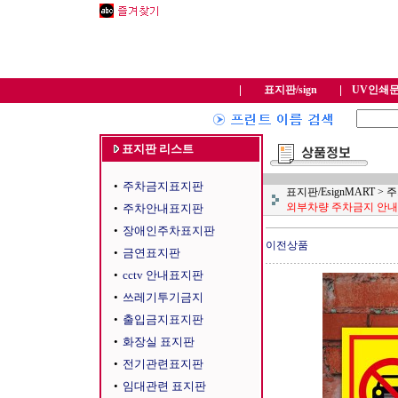
표지판/sign
UV인쇄
표지판 리스트
•
주차금지표지판
표지판/EsignMART
>
주
외부차량 주차금지 안내판 
•
주차안내표지판
•
장애인주차표지판
이전상품
•
금연표지판
•
cctv 안내표지판
•
쓰레기투기금지
•
출입금지표지판
•
화장실 표지판
•
전기관련표지판
•
임대관련 표지판