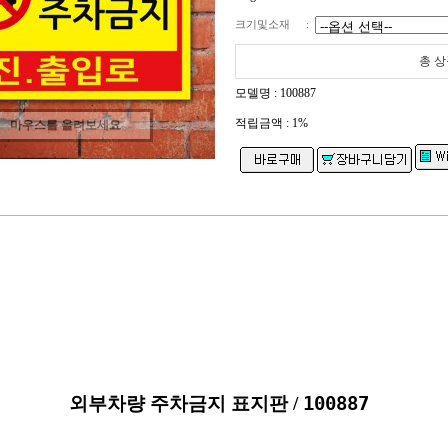
크기및소재
:
총 상
모델명 : 100887
적립금액 :
1%
마우스를 올려보세요
외부차량 주차금지 표지판 / 
100887