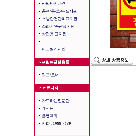
•
산업안전관련
•
층수/동/호수/표지판
•
소방안전관리표지판
•
소화기/측광표지판
•
상업용 표지판
•
•
아크릴게시판
프린트관련용품
•
잉크/토너
커뮤니티
•
자주하는질문란
•
게시판
•
은행계좌
•
전화 : 1688-7139