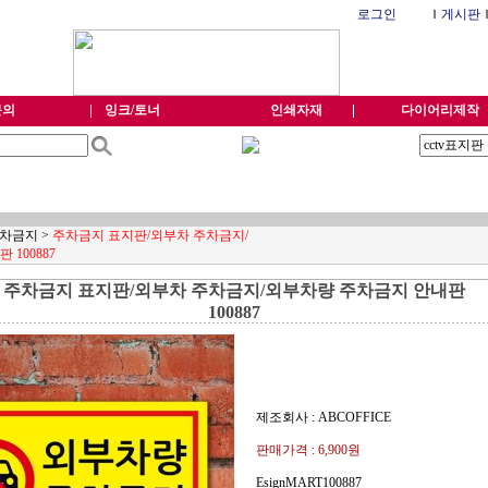
로그인
Ｉ
게시판
문의
잉크/토너
인쇄자재
다이어리제작
차금지
>
주차금지 표지판/외부차 주차금지/
100887
주차금지 표지판/외부차 주차금지/외부차량 주차금지 안내판
100887
제조회사 : ABCOFFICE
판매가격 :
6,900
원
EsignMART100887