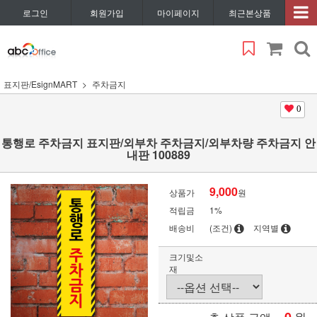
로그인
회원가입
마이페이지
최근본상품
표지판/EsignMART
주차금지
0
통행로 주차금지 표지판/외부차 주차금지/외부차량 주차금지 안
내판 100889
9,000
상품가
원
적립금
1%
배송비
(조건)
지역별
크기및소
재
원