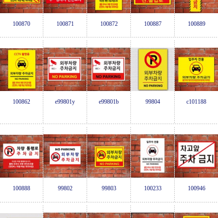
100870
100871
100872
100887
100889
100862
e99801y
e99801b
99804
c101188
100888
99802
99803
100233
100946