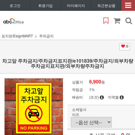
로그인
회원가입
마이페이지
최근본상품
표지판/EsignMART
주차금지
0
차고앞 주차금지/주차금지표지판/e101839/주차금지/외부차량
주차금지표지판/외부차량주차금지
6,900
상품가
원
적립금
1%
배송비
(조건)
지역별
소재및사
이즈
원