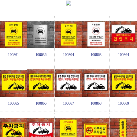
100861
100036
100304
100863
100864
100865
100866
100867
100868
100869