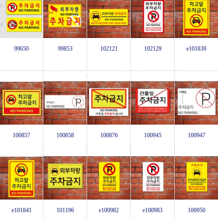
99650
99853
102121
102129
e101839
100857
100858
100876
100945
100947
e101841
101196
e100982
e100983
100950