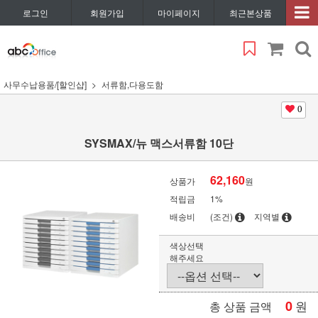
로그인
회원가입
마이페이지
최근본상품
사무수납용품/[할인샵]
서류함,다용도함
0
SYSMAX/뉴 맥스서류함 10단
62,160
상품가
원
적립금
1%
배송비
(조건)
지역별
색상선택
해주세요
0
원
총 상품 금액