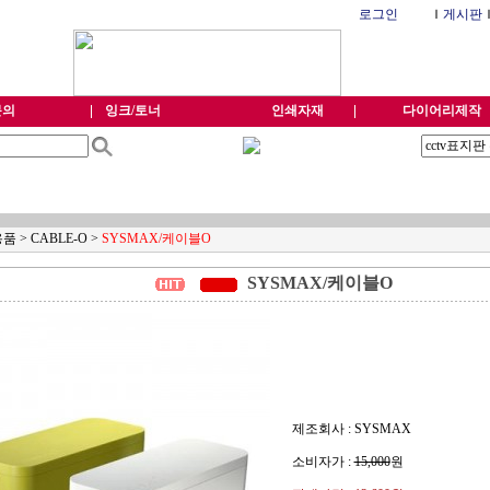
로그인
Ｉ
게시판
문의
잉크/토너
인쇄자재
다이어리제작
용품
>
CABLE-O
>
SYSMAX/케이블O
SYSMAX/케이블O
제조회사 : SYSMAX
소비자가 :
15,000
원