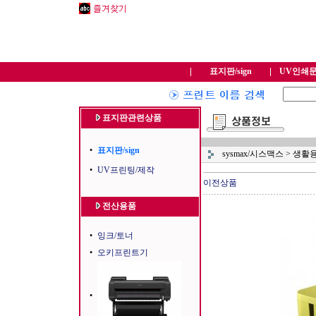
표지판/sign
UV인쇄
표지판관련상품
•
표지판/sign
sysmax/시스맥스
>
생활
•
UV프린팅/제작
이전상품
전산용품
•
잉크/토너
•
오키프린트기
•