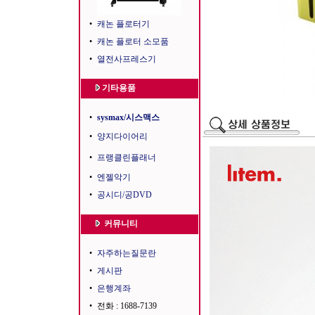
•
캐논 플로터기
•
캐논 플로터 소모품
•
열전사프레스기
기타용품
•
sysmax/시스맥스
•
양지다이어리
•
프랭클린플래너
•
엔젤악기
•
공시디/공DVD
커뮤니티
•
자주하는질문란
•
게시판
•
은행계좌
•
전화 : 1688-7139