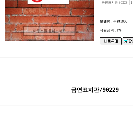
금연표지판 90229
모델명 : 금연1000
적립금액 :
1%
마우스를 올려보세요
금연표지판/
90229