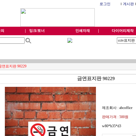
로그인
Ｉ
게시판
문의
잉크/토너
인쇄자재
다이어리제작
금연표지판 90229
금연표지판 90229
제조회사 : abcoffice
판매가격 :
500원
w80*h35*d3