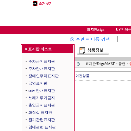
표지판/sign
UV인쇄
표지판 리스트
•
주차금지표지판
표지판/EsignMART
>
금연
>
•
주차안내표지판
•
장애인주차표지판
이전상품
•
금연표지판
•
cctv 안내표지판
•
쓰레기투기금지
•
출입금지표지판
•
화장실 표지판
•
전기관련표지판
•
임대관련 표지판