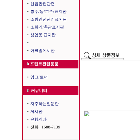
•
산업안전관련
•
층수/동/호수/표지판
•
소방안전관리표지판
•
소화기/측광표지판
•
상업용 표지판
•
•
아크릴게시판
프린트관련용품
•
잉크/토너
커뮤니티
•
자주하는질문란
•
게시판
•
은행계좌
•
전화 : 1688-7139