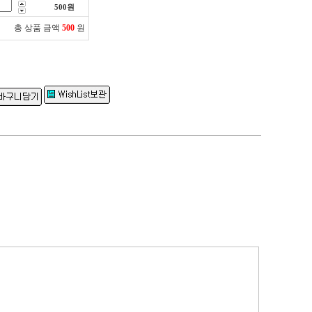
500
원
총 상품 금액
500
원