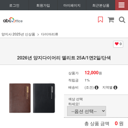
로그인
회원가입
마이페이지
최근본상품
양지사 2025년 신상품
다이어리류
0
2026년 양지다이어리 엘리트 25A/1면2일/단색
12,000
상품가
원
적립금
1%
배송비
(조건)
지역별
색상 선택
하세요!
0
원
총 상품 금액